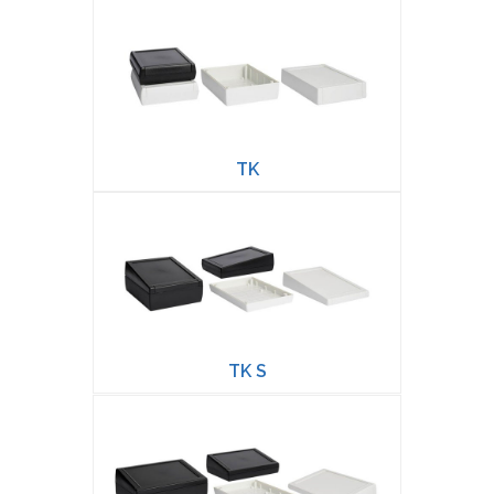
TK
TK S