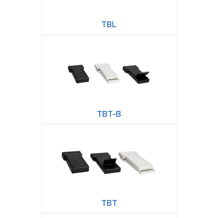
TBL
TBT-B
TBT