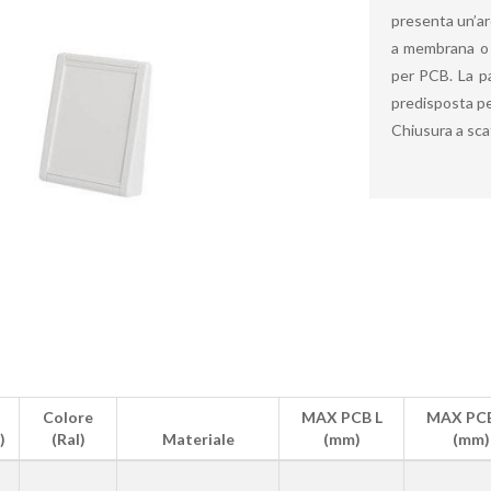
presenta un’ar
a membrana o d
per PCB. La p
predisposta pe
Chiusura a sca
Colore
MAX PCB L
MAX PC
)
(Ral)
Materiale
(mm)
(mm)