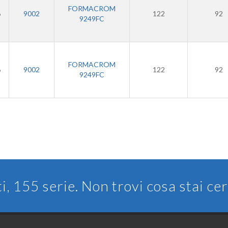
FORMACROM
6
9002
122
92
9249FC
FORMACROM
6
9002
122
92
9249FC
ti, 155 serie. Non trovi cosa stai c