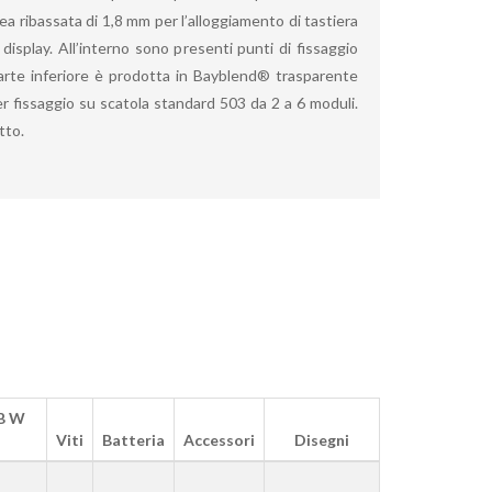
ea ribassata di 1,8 mm per l’alloggiamento di tastiera
isplay. All’interno sono presenti punti di fissaggio
arte inferiore è prodotta in Bayblend® trasparente
r fissaggio su scatola standard 503 da 2 a 6 moduli.
tto.
B W
Viti
Batteria
Accessori
Disegni