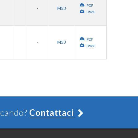
PDF
-
M53
DWG
PDF
-
M53
DWG
ercando?
Contattaci