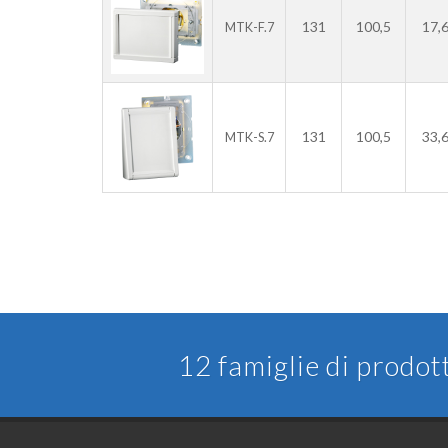
131
100,5
17,
MTK-F.7
131
100,5
33,
MTK-S.7
12 famiglie di prodot