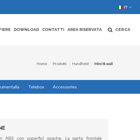
IT
FIERE
DOWNLOAD
CONTATTI
AREA RISERVATA
CERCA
Home
Prodotti
Handheld
Mini tk wall
rumentalia
Telebox
Accessories
NE
in ABS con superfici opache. La parte frontale