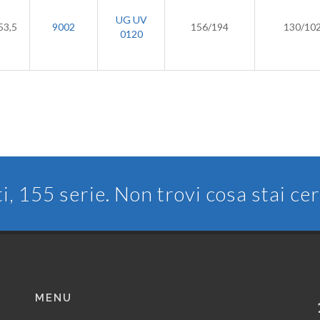
UG UV
53,5
9002
156/194
130/10
0120
ti, 155 serie. Non trovi cosa stai c
MENU