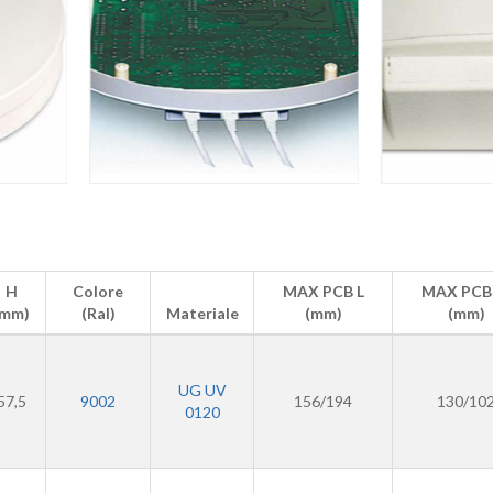
H
Colore
MAX PCB L
MAX PCB
(mm)
(Ral)
Materiale
(mm)
(mm)
UG UV
57,5
9002
156/194
130/10
0120