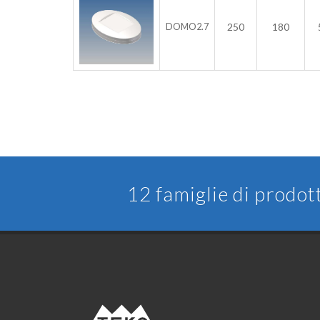
250
180
DOMO2.7
12 famiglie di prodot