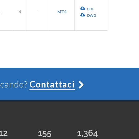
PDF
2
4
-
MT4
DWG
ercando?
Contattaci
12
155
1,364