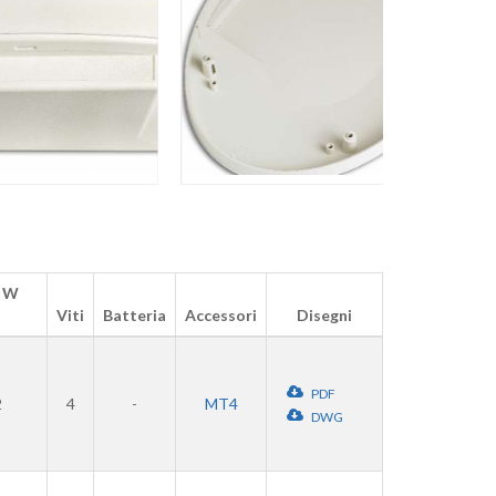
 W
Viti
Batteria
Accessori
Disegni
PDF
2
4
-
MT4
DWG