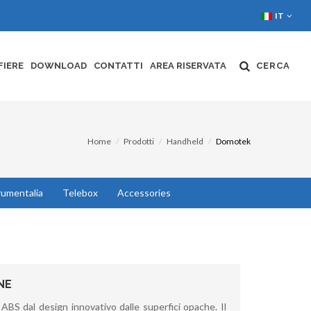
IT
FIERE
DOWNLOAD
CONTATTI
AREA RISERVATA
CERCA
Home
Prodotti
Handheld
Domotek
rumentalia
Telebox
Accessories
NE
 ABS dal design innovativo dalle superfici opache. Il