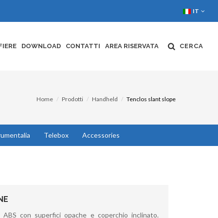
IT
FIERE
DOWNLOAD
CONTATTI
AREA RISERVATA
CERCA
Home
Prodotti
Handheld
Tenclos slant slope
rumentalia
Telebox
Accessories
NE
n ABS con superfici opache e coperchio inclinato.