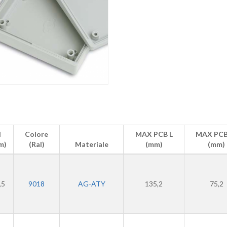
H
Colore
MAX PCB L
MAX PC
m)
(Ral)
Materiale
(mm)
(mm)
,5
9018
AG-ATY
135,2
75,2