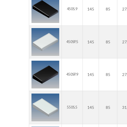
145
85
27
450S.9
145
85
27
450SP.5
145
85
27
450SP.9
145
85
31
550S.5