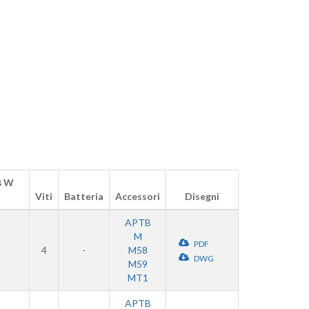
B W
Viti
Batteria
Accessori
Disegni
APTB
M
PDF
4
-
M58
DWG
M59
MT1
APTB