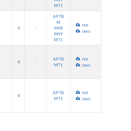
MT1
APTB
M
PDF
4
-
M58
DWG
M59
MT1
APTB
PDF
4
-
MT1
DWG
APTB
PDF
4
-
MT1
DWG