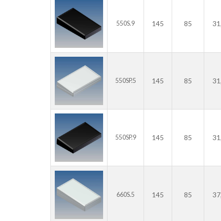
145
85
31
550S.9
145
85
31
550SP.5
145
85
31
550SP.9
145
85
37
660S.5