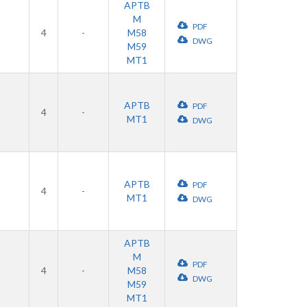
APTB
M
PDF
4
-
M58
DWG
M59
MT1
APTB
PDF
4
-
MT1
DWG
APTB
PDF
4
-
MT1
DWG
APTB
M
PDF
4
-
M58
DWG
M59
MT1