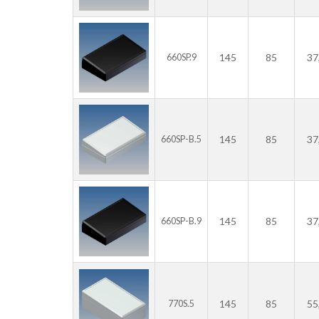
145
85
37
660SP.9
145
85
37
660SP-B.5
145
85
37
660SP-B.9
145
85
55
770S.5