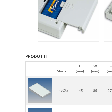
PRODOTTI
L
W
Modello
(mm)
(mm)
(m
145
85
27
450S.5