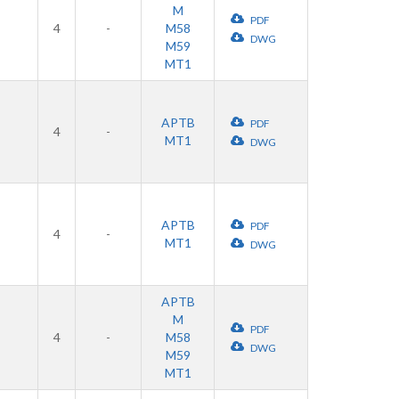
M
PDF
4
-
M58
DWG
M59
MT1
APTB
PDF
4
-
MT1
DWG
APTB
PDF
4
-
MT1
DWG
APTB
M
PDF
4
-
M58
DWG
M59
MT1