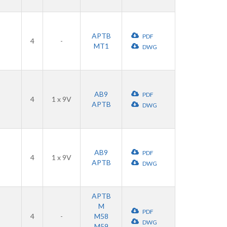
APTB
PDF
4
-
MT1
DWG
AB9
PDF
4
1 x 9V
APTB
DWG
AB9
PDF
4
1 x 9V
APTB
DWG
APTB
M
PDF
4
-
M58
DWG
M59