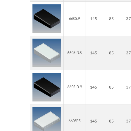
145
85
37
660S.9
145
85
37
660S-B.5
145
85
37
660S-B.9
145
85
37
660SP.5