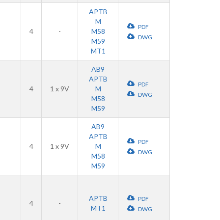
APTB
M
PDF
4
-
M58
DWG
M59
MT1
AB9
APTB
PDF
4
1 x 9V
M
DWG
M58
M59
AB9
APTB
PDF
4
1 x 9V
M
DWG
M58
M59
APTB
PDF
4
-
MT1
DWG