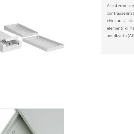
All’interno s
contrassegnati
chiusura a sli
elementi di fi
anodizzato (A