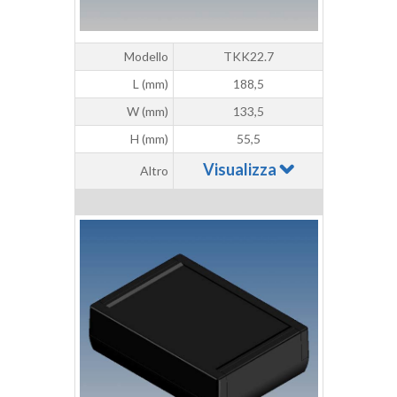
Modello
TKK22.7
L (mm)
188,5
W (mm)
133,5
H (mm)
55,5
Visualizza
Altro