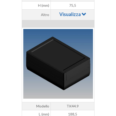
H (mm)
75,5
Visualizza
Altro
Modello
TK44.9
L (mm)
188,5