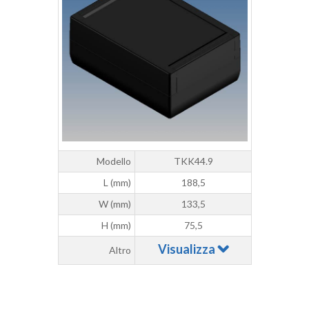
Modello
TKK44.9
L (mm)
188,5
W (mm)
133,5
H (mm)
75,5
Visualizza
Altro