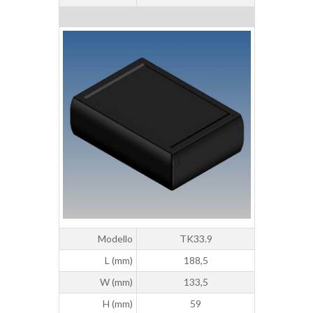
Modello
TK33.9
L (mm)
188,5
W (mm)
133,5
H (mm)
59