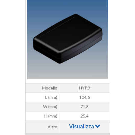
Modello
HYP.9
L (mm)
104,6
W (mm)
71,8
H (mm)
25,4
Visualizza
Altro