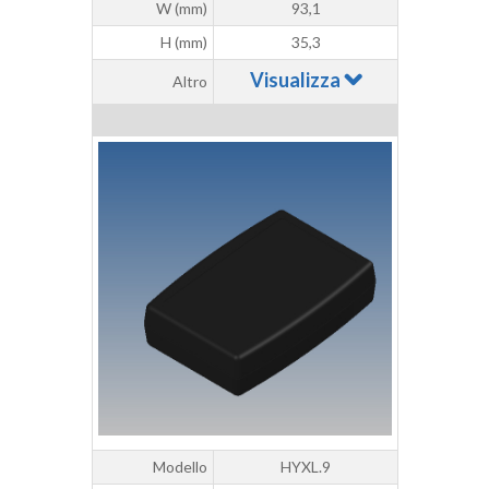
W (mm)
93,1
H (mm)
35,3
Visualizza
Altro
Modello
HYXL.9