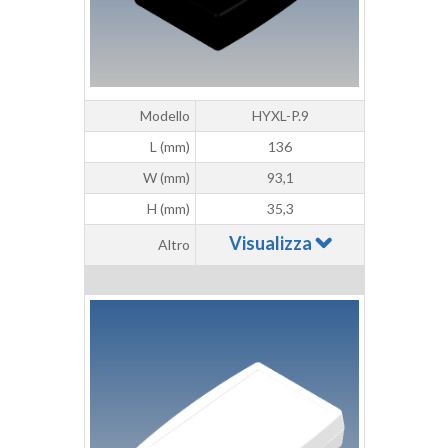
Modello
HYXL-P.9
L (mm)
136
W (mm)
93,1
H (mm)
35,3
Visualizza
Altro