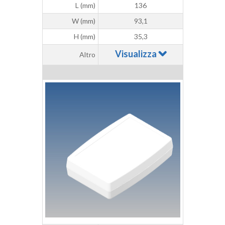
L (mm)
136
W (mm)
93,1
H (mm)
35,3
Visualizza
Altro