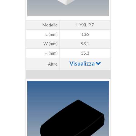
Modello
HYXL-P.7
L (mm)
136
W (mm)
93,1
H (mm)
35,3
Visualizza
Altro