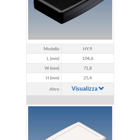
Modello
HY.9
L (mm)
104,6
W (mm)
71,8
H (mm)
25,4
Visualizza
Altro