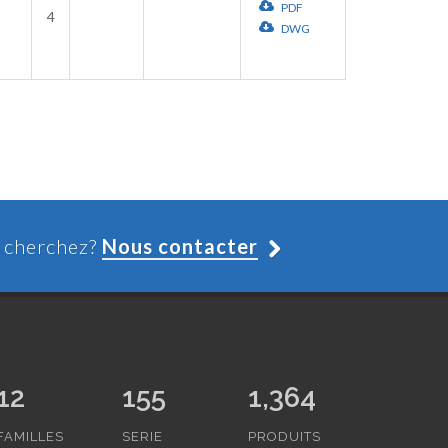
PDF
4
DWG
s cherchez?
Nous contacter
12
155
1,364
FAMILLES
SERIE
PRODUITS