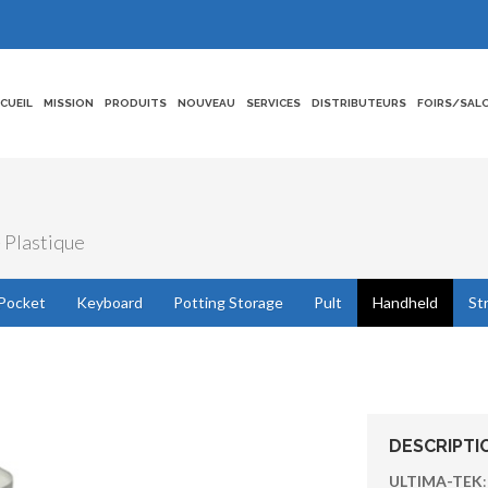
CCUEIL
MISSION
PRODUITS
NOUVEAU
SERVICES
DISTRIBUTEURS
FOIRS/SAL
- Plastique
Pocket
Keyboard
Potting Storage
Pult
Handheld
St
DESCRIPTI
ULTIMA-TEK