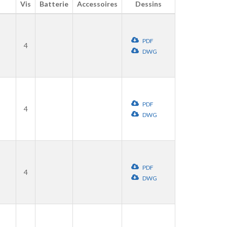
Vis
Batterie
Accessoires
Dessins
PDF
4
DWG
PDF
4
DWG
PDF
4
DWG