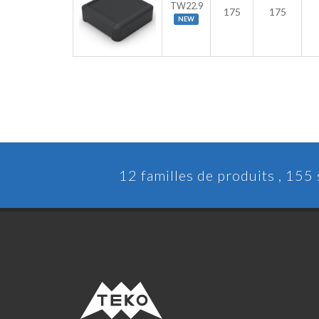
TW22.9
175
175
NEW
12 familles de produits , 155