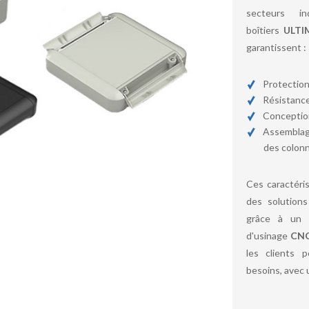
secteurs i
boîtiers
ULTI
garantissent :
Protectio
Résistance
Conception
Assemblage
des colon
Ces caractéris
des solutions
grâce à un 
d'usinage
CNC
les clients p
besoins, avec 