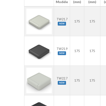
Modèle
(mm)
(mm)
(
TW21.7
175
175
NEW
TW21.9
175
175
NEW
TW22.7
175
175
NEW