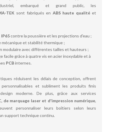
ndustriel, embarqué et grand public, les
MA-TEK
sont fabriqués en
ABS haute qualité
et
n
IP65
contre la poussière et les projections d'eau ;
 mécanique et stabilité thermique ;
 modulaire avec différentes tailles et hauteurs ;
 facile grâce à quatre vis en acier inoxydable et à
nes
PCB
internes.
tiques réduisent les délais de conception, offrent
 personnalisables et subliment les produits finis
design moderne. De plus, grâce aux services
, de marquage laser et d'impression numérique
,
euvent personnaliser leurs boîtiers selon leurs
un support technique continu.