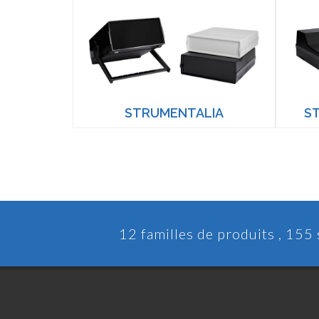
STRUMENTALIA
S
12 familles de produits , 155