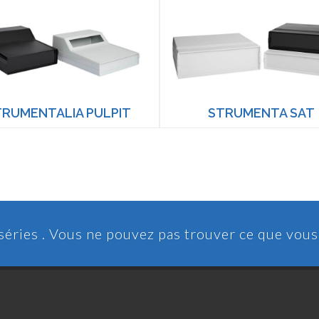
TRUMENTALIA PULPIT
STRUMENTA SAT
 séries . Vous ne pouvez pas trouver ce que vou