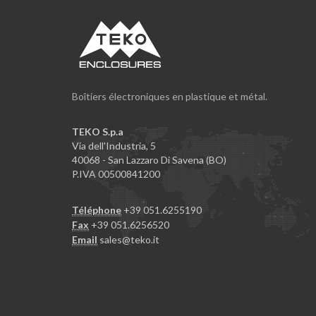
Boîtiers électroniques en plastique et métal.
TEKO S.p.a
Via dell'Industria, 5
40068 - San Lazzaro Di Savena (BO)
P.IVA 00500841200
Téléphone
+39 051.6255190
Fax
+39 051.6256520
Email
sales@teko.it