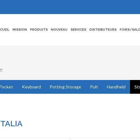
CCUEIL
MISSION
PRODUITS
NOUVEAU
SERVICES
DISTRIBUTEURS
FOIRS/SAL
ue
Pocket
Keyboard
Potting Storage
Pult
Handheld
St
TALIA