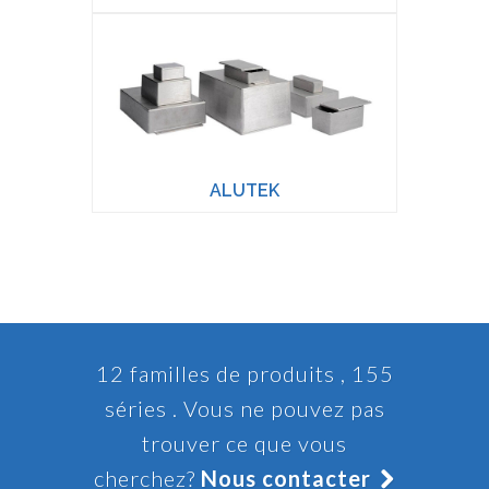
ALUTEK
12 familles de produits , 155
séries . Vous ne pouvez pas
trouver ce que vous
cherchez?
Nous contacter