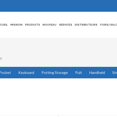
CCUEIL
MISSION
PRODUITS
NOUVEAU
SERVICES
DISTRIBUTEURS
FOIRS/SAL
ue
Pocket
Keyboard
Potting Storage
Pult
Handheld
St