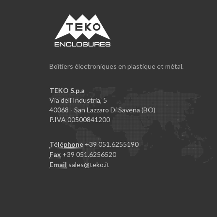
Boîtiers électroniques en plastique et métal.
TEKO S.p.a
Via dell'Industria, 5
40068 - San Lazzaro Di Savena (BO)
P.IVA 00500841200
Téléphone
+39 051.6255190
Fax
+39 051.6256520
Email
sales@teko.it