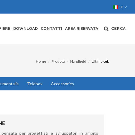
IT
FIERE
DOWNLOAD
CONTATTI
AREA RISERVATA
CERCA
Home
Prodotti
Handheld
Ultima-tek
rumentalia
Telebox
Accessories
NE
, pensata per progettisti e sviluppatori in ambito