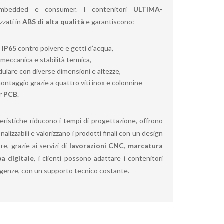
 embedded e consumer. I contenitori
ULTIMA-
zzati in
ABS di alta qualità
e garantiscono:
e
IP65
contro polvere e getti d’acqua,
meccanica e stabilità termica,
ulare con diverse dimensioni e altezze,
 montaggio grazie a quattro viti inox e colonnine
r
PCB
.
ristiche riducono i tempi di progettazione, offrono
nalizzabili e valorizzano i prodotti finali con un design
e, grazie ai servizi di
lavorazioni CNC, marcatura
a digitale
, i clienti possono adattare i contenitori
sigenze, con un supporto tecnico costante.