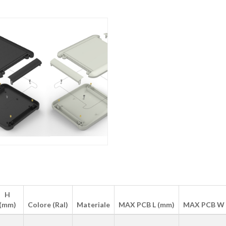
H
(mm)
Colore (Ral)
Materiale
MAX PCB L (mm)
MAX PCB W 