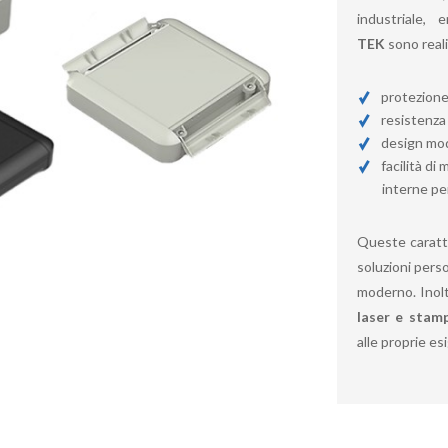
industriale,
TEK
sono reali
protezion
resistenza 
design mod
facilità di
interne pe
Queste caratte
soluzioni perso
moderno. Inoltr
laser e stamp
alle proprie e