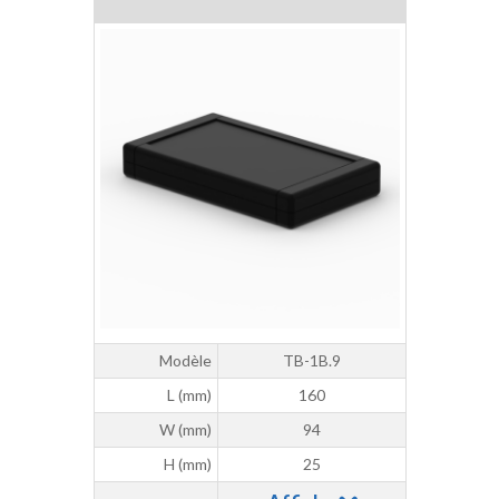
Modèle
TB-1B.9
L (mm)
160
W (mm)
94
H (mm)
25