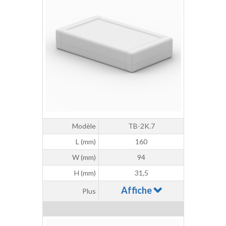
Modèle
TB-2K.7
L (mm)
160
W (mm)
94
H (mm)
31,5
Affiche
Plus