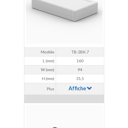
Modèle
TB-2BK.7
L (mm)
160
W (mm)
94
H (mm)
31,5
Affiche
Plus