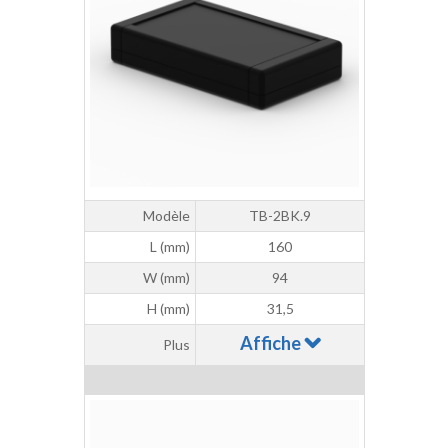
Modèle
TB-2BK.9
L (mm)
160
W (mm)
94
H (mm)
31,5
Affiche
Plus