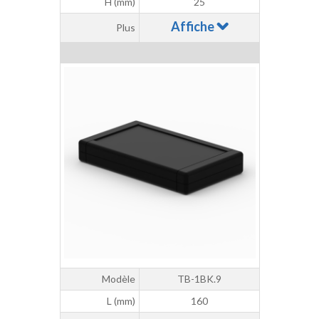
H (mm)
25
Affiche
Plus
Modèle
TB-1BK.9
L (mm)
160