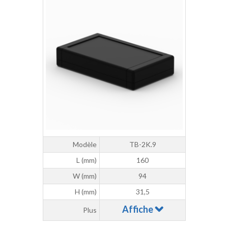
Modèle
TB-2K.9
L (mm)
160
W (mm)
94
H (mm)
31,5
Affiche
Plus