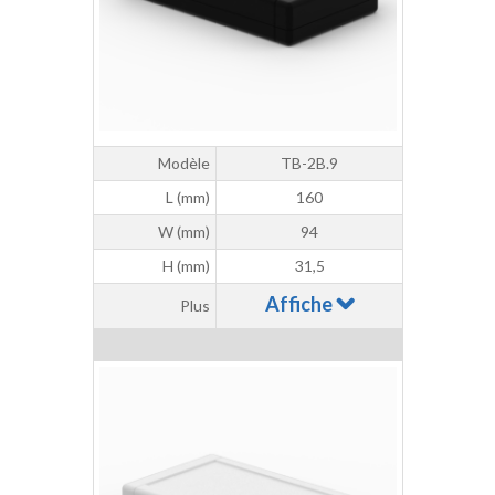
Modèle
TB-2B.9
L (mm)
160
W (mm)
94
H (mm)
31,5
Affiche
Plus