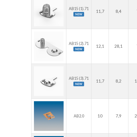
AB15 (1).71
11,7
8,4
NEW
AB15 (2).71
12,1
28,1
NEW
AB15 (3).71
11,7
8,2
1
NEW
10
7,9
2
AB2.0