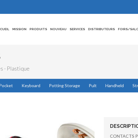
CCUEIL
MISSION
PRODUITS
NOUVEAU
SERVICES
DISTRIBUTEURS
FOIRS/SAL
S
s - Plastique
Pocket
Keyboard
Potting Storage
Pult
Handheld
St
DESCRIPTI
CONTACTS P