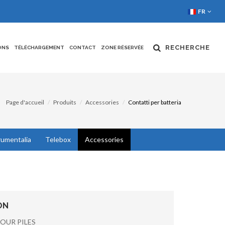
FR
RECHERCHE
ONS
TÉLÉCHARGEMENT
CONTACT
ZONE RÉSERVÉE
Page d'accueil
Produits
Accessories
Contatti per batteria
rumentalia
Telebox
Accessories
ON
OUR PILES