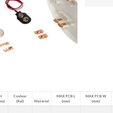
H
Couleur
MAX PCB L
MAX PCB W
mm)
(Ral)
Matériel
(mm)
(mm)