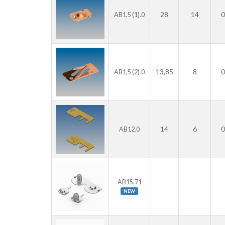
28
14
0
AB1,5 (1).0
13,85
8
0
AB1,5 (2).0
14
6
0
AB12.0
AB15.71
NEW