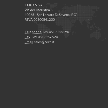
TEKO S.p.a
Via dell'Industria, 5
40068 - San Lazzaro Di Savena (BO)
P.IVA 00500841200
Téléphone
+39 051.6255190
Fax
+39 051.6256520
Email
sales@teko.it