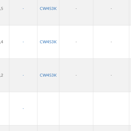
,5
-
CW453K
-
-
,4
-
CW453K
-
-
,2
-
CW453K
-
-
-