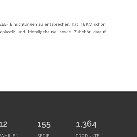
E- Einrichtungen zu entsprechen, hat TEKO schon
dplastik und Metallgehäuse sowie Zubehör darauf
12
155
1,364
FAMILIEN
SERIE
PRODUKTE