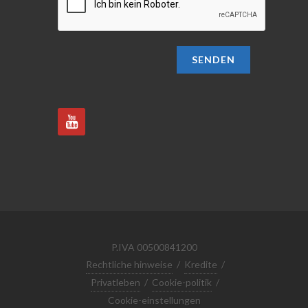
SENDEN
P.IVA 00500841200
Rechtliche hinweise
/
Kredite
/
Privatleben
/
Cookie-politik
/
Cookie-einstellungen