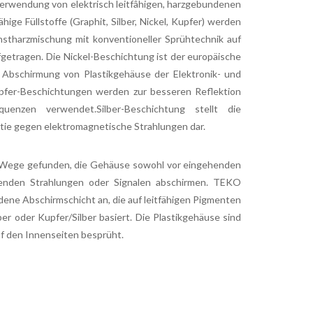
Verwendung von elektrisch leitfâhigen, harzgebundenen
hige Füllstoffe (Graphit, Silber, Nickel, Kupfer) werden
nstharzmischung mit konventioneller Sprühtechnik auf
fgetragen. Die Nickel-Beschichtung ist der europäische
r Abschirmung von Plastikgehäuse der Elektronik- und
pfer-Beschichtungen werden zur besseren Reflektion
quenzen verwendet.Silber-Beschichtung stellt die
ie gegen elektromagnetische Strahlungen dar.
 Wege gefunden, die Gehäuse sowohl vor eingehenden
enden Strahlungen oder Signalen abschirmen. TEKO
dene Abschirmschicht an, die auf leitfähigen Pigmenten
lber oder Kupfer/Silber basiert. Die Plastikgehäuse sind
uf den Innenseiten besprüht.