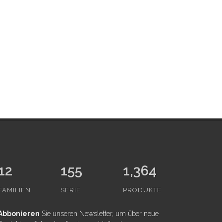
12
155
1,364
FAMILIEN
SERIE
PRODUKTE
Abbonieren
Sie unseren Newsletter, um über neue