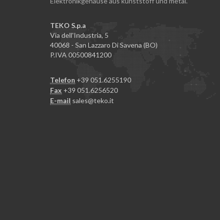
Elektronikgehäuse aus kunststoff und metal.
TEKO S.p.a
Via dell'Industria, 5
40068 - San Lazzaro Di Savena (BO)
P.IVA 00500841200
Telefon
+39 051.6255190
Fax
+39 051.6256520
E-mail
sales@teko.it