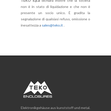
TEKO S.p.a
dichiara inoltre che la società
non è in stato di liquidazione e che non è
presente un socio unico. È gradita la
segnalazione di qualsiasi refuso, omissione o
inesattezza a
sales@teko.it
.
Elektronikgehäuse aus kunststoff und metal.