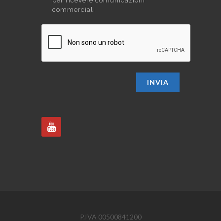
per ricevere comunicazioni
commerciali
INVIA
P.IVA 00500841200