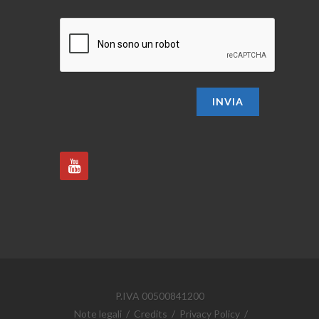
INVIA
P.IVA 00500841200
Note legali
/
Credits
/
Privacy Policy
/