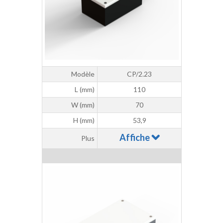
Modèle
CP/2.23
L (mm)
110
W (mm)
70
H (mm)
53,9
Affiche
Plus