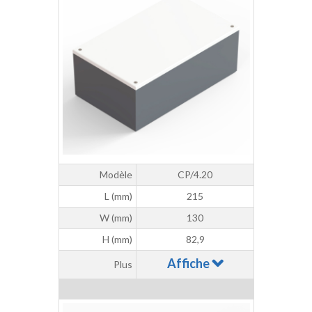
Modèle
CP/4.20
L (mm)
215
W (mm)
130
H (mm)
82,9
Affiche
Plus