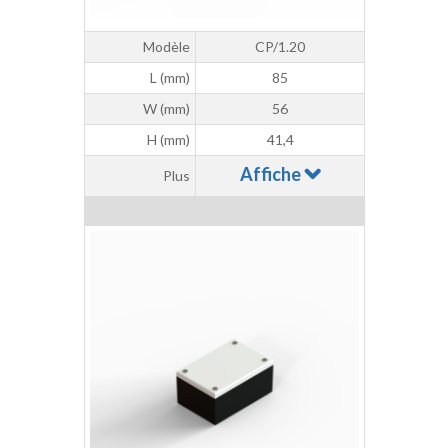
Modèle
CP/1.20
L (mm)
85
W (mm)
56
H (mm)
41,4
Affiche
Plus