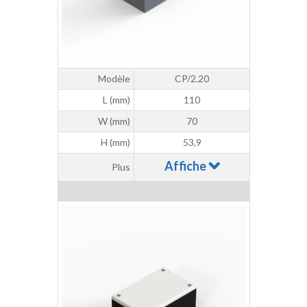
Modèle
CP/2.20
L (mm)
110
W (mm)
70
H (mm)
53,9
Affiche
Plus