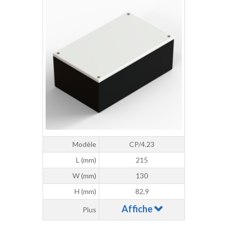
Modèle
CP/4.23
L (mm)
215
W (mm)
130
H (mm)
82,9
Affiche
Plus