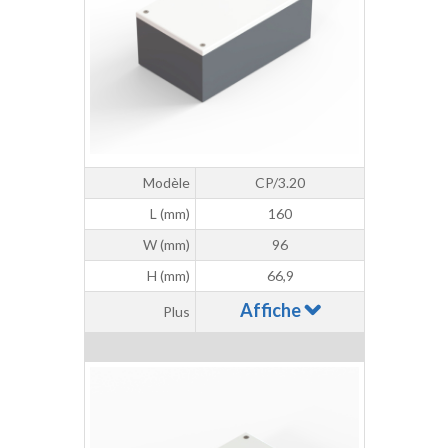
Modèle
CP/3.20
L (mm)
160
W (mm)
96
H (mm)
66,9
Affiche
Plus