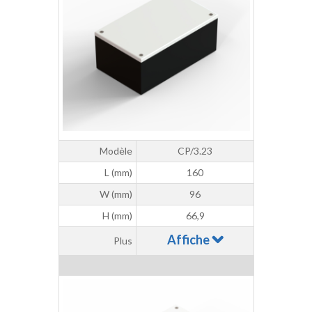
Modèle
CP/3.23
L (mm)
160
W (mm)
96
H (mm)
66,9
Affiche
Plus