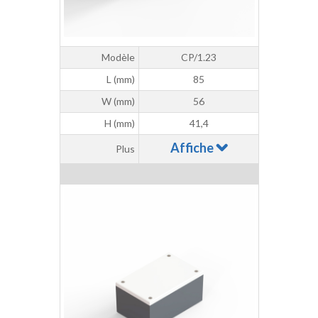
Modèle
CP/1.23
L (mm)
85
W (mm)
56
H (mm)
41,4
Affiche
Plus