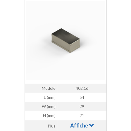
Modèle
402.16
L (mm)
54
W (mm)
29
H (mm)
21
Affiche
Plus