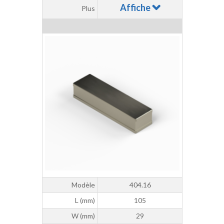
Affiche
Plus
Modèle
404.16
L (mm)
105
W (mm)
29