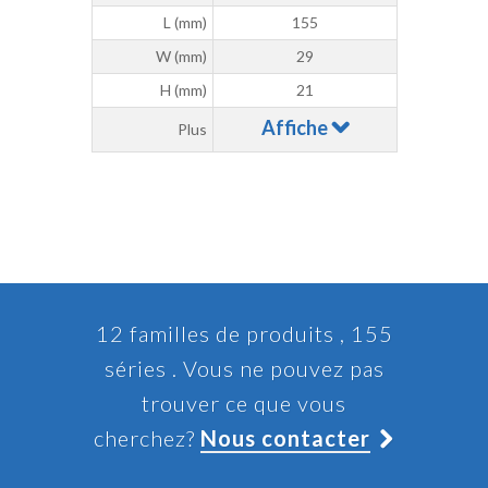
L (mm)
155
W (mm)
29
H (mm)
21
Affiche
Plus
12 familles de produits , 155
séries . Vous ne pouvez pas
trouver ce que vous
cherchez?
Nous contacter