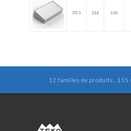
216
130
215.5
12 familles de produits , 155