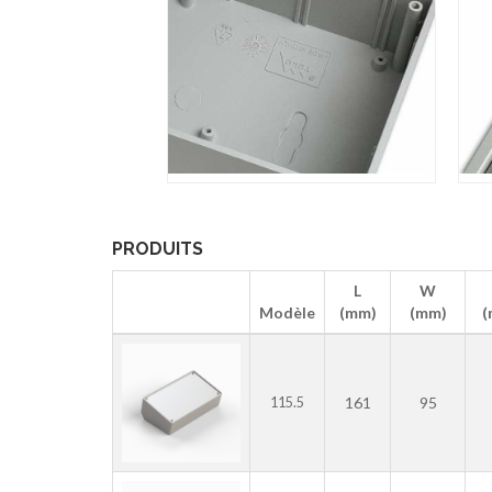
PRODUITS
L
W
Modèle
(mm)
(mm)
(
161
95
115.5