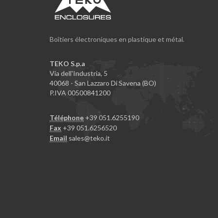
Boîtiers électroniques en plastique et métal.
TEKO S.p.a
Via dell'Industria, 5
40068 - San Lazzaro Di Savena (BO)
P.IVA 00500841200
Téléphone
+39 051.6255190
Fax
+39 051.6256520
Email
sales@teko.it