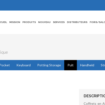
CCUEIL
MISSION
PRODUITS
NOUVEAU
SERVICES
DISTRIBUTEURS
FOIRS/SAL
tique
Pocket
Keyboard
Potting Storage
Pult
Handheld
St
DESCRIPTI
Coffrets en A