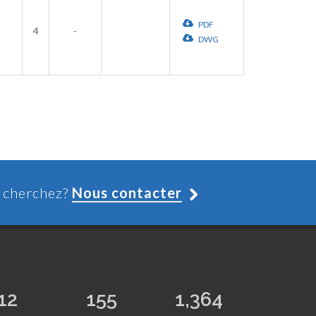
PDF
4
-
DWG
s cherchez?
Nous contacter
12
155
1,364