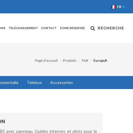
FR
RECHERCHE
ONS
TÉLÉCHARGEMENT
CONTACT
ZONE RÉSERVÉE
Page d'accueil
Produits
Pult
Europult
rumentalia
Telebox
Accessories
ON
BS avec panneau. Guides internes et plots pour la