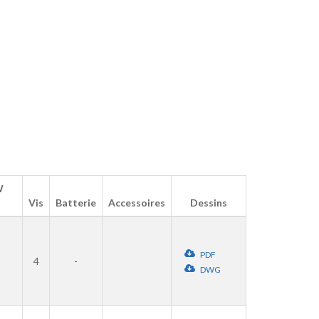
W
Vis
Batterie
Accessoires
Dessins
PDF
4
-
DWG