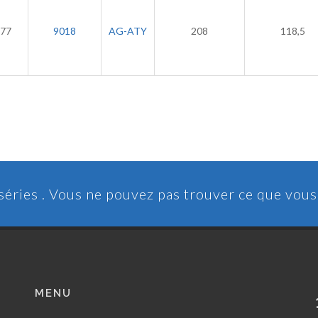
77
9018
AG-ATY
208
118,5
 séries . Vous ne pouvez pas trouver ce que vou
MENU