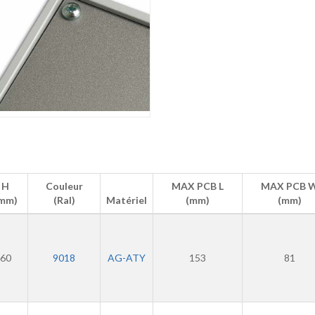
H
Couleur
MAX PCB L
MAX PCB 
mm)
(Ral)
Matériel
(mm)
(mm)
60
9018
AG-ATY
153
81