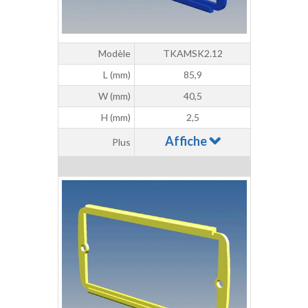
Modèle
TKAMSK2.12
L (mm)
85,9
W (mm)
40,5
H (mm)
2,5
Affiche
Plus