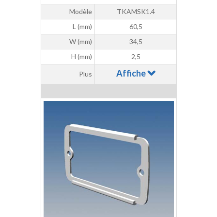
Modèle
TKAMSK1.4
L (mm)
60,5
W (mm)
34,5
H (mm)
2,5
Affiche
Plus