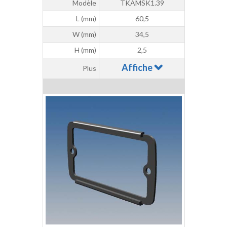
Modèle
TKAMSK1.39
L (mm)
60,5
W (mm)
34,5
H (mm)
2,5
Affiche
Plus