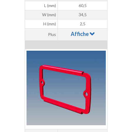
L (mm)
60,5
W (mm)
34,5
H (mm)
2,5
Affiche
Plus