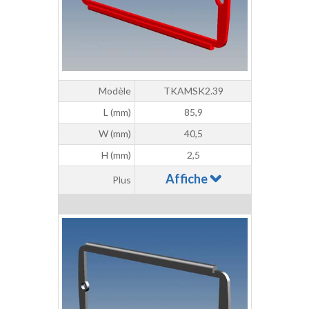
Modèle
TKAMSK2.39
L (mm)
85,9
W (mm)
40,5
H (mm)
2,5
Affiche
Plus