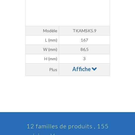
Modèle
TKAMSK5.9
L (mm)
167
W (mm)
86,5
H (mm)
3
Affiche
Plus
12 familles de produits , 155