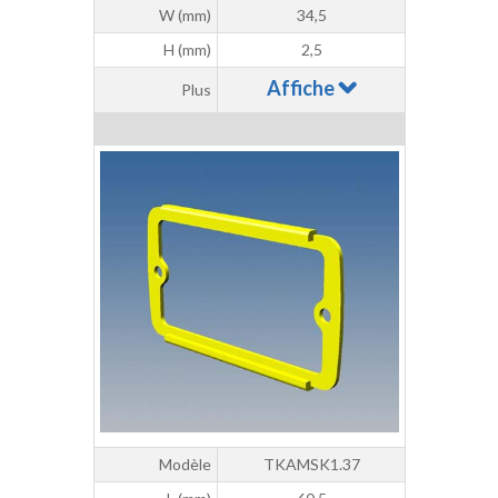
W (mm)
34,5
H (mm)
2,5
Affiche
Plus
Modèle
TKAMSK1.37