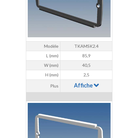
Modèle
TKAMSK2.4
L (mm)
85,9
W (mm)
40,5
H (mm)
2,5
Affiche
Plus