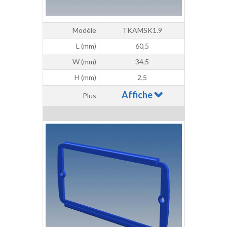
Modèle
TKAMSK1.9
L (mm)
60,5
W (mm)
34,5
H (mm)
2,5
Affiche
Plus