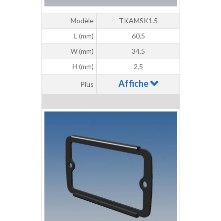
Modèle
TKAMSK1.5
L (mm)
60,5
W (mm)
34,5
H (mm)
2,5
Affiche
Plus