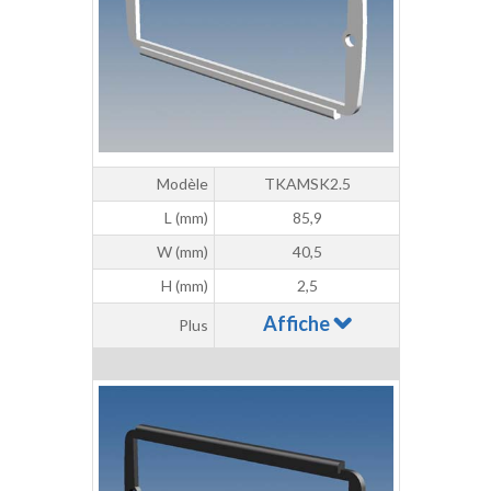
Modèle
TKAMSK2.5
L (mm)
85,9
W (mm)
40,5
H (mm)
2,5
Affiche
Plus