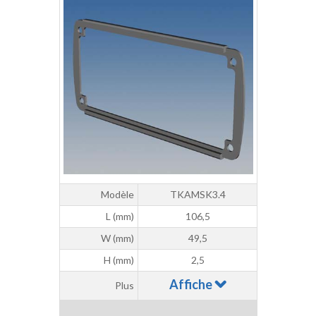
Modèle
TKAMSK3.4
L (mm)
106,5
W (mm)
49,5
H (mm)
2,5
Affiche
Plus