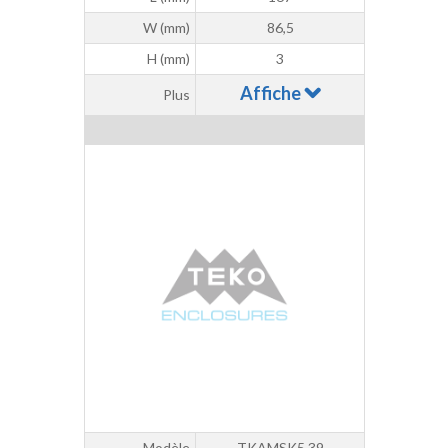
W (mm)
86,5
H (mm)
3
Affiche
Plus
Modèle
TKAMSK5.39