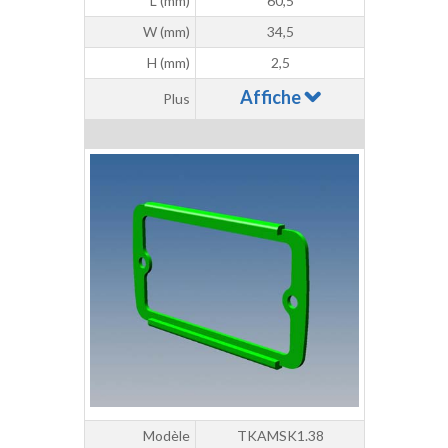
L (mm)
60,5
W (mm)
34,5
H (mm)
2,5
Affiche
Plus
Modèle
TKAMSK1.38