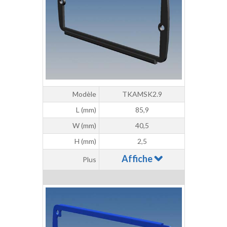
Modèle
TKAMSK2.9
L (mm)
85,9
W (mm)
40,5
H (mm)
2,5
Affiche
Plus