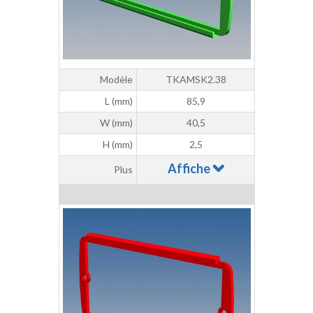
Modèle
TKAMSK2.38
L (mm)
85,9
W (mm)
40,5
H (mm)
2,5
Affiche
Plus