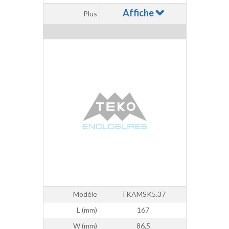
Affiche
Plus
Modèle
TKAMSK5.37
L (mm)
167
W (mm)
86,5