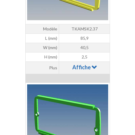
Modèle
TKAMSK2.37
L (mm)
85,9
W (mm)
40,5
H (mm)
2,5
Affiche
Plus