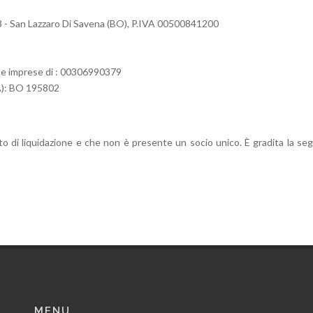
068 - San Lazzaro Di Savena (BO), P.IVA 00500841200
elle imprese di : 00306990379
A): BO 195802
ato di liquidazione e che non è presente un socio unico. È gradita la se
MENU