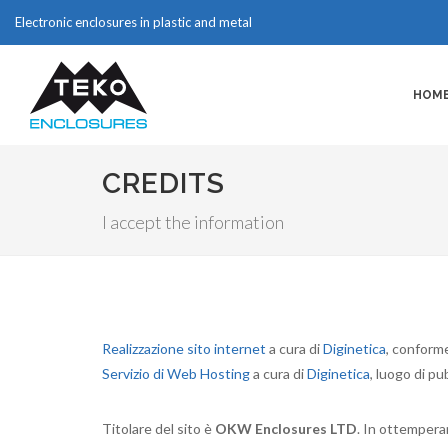
Electronic enclosures in plastic and metal
HOM
CREDITS
I accept the information
Realizzazione sito internet
a cura di
Diginetica
, conform
Servizio di Web Hosting
a cura di
Diginetica
, luogo di p
Titolare del sito è
OKW Enclosures LTD
. In ottempera