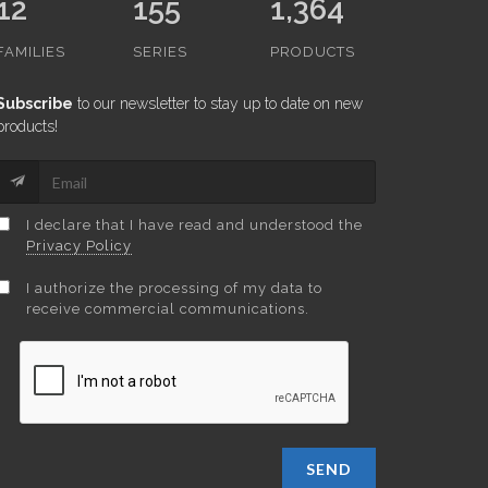
12
155
1,364
FAMILIES
SERIES
PRODUCTS
Subscribe
to our newsletter to stay up to date on new
products!
I declare that I have read and understood the
Privacy Policy
I authorize the processing of my data to
receive commercial communications.
SEND