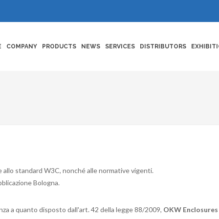
E
COMPANY
PRODUCTS
NEWS
SERVICES
DISTRIBUTORS
EXHIBIT
e allo standard W3C, nonché alle normative vigenti.
ubblicazione Bologna.
nza a quanto disposto dall'art. 42 della legge 88/2009,
OKW Enclosures