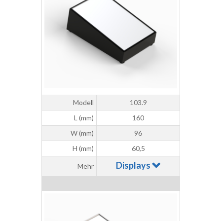
Modell
103.9
L (mm)
160
W (mm)
96
H (mm)
60,5
Displays
Mehr