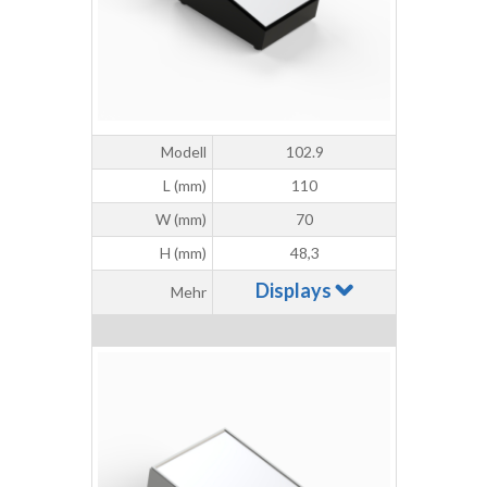
Modell
102.9
L (mm)
110
W (mm)
70
H (mm)
48,3
Displays
Mehr