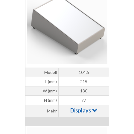
Modell
104.5
L (mm)
215
W (mm)
130
H (mm)
77
Displays
Mehr