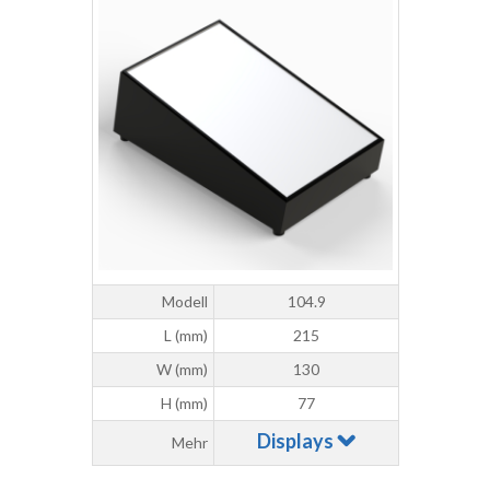
Modell
104.9
L (mm)
215
W (mm)
130
H (mm)
77
Displays
Mehr