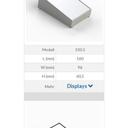
Modell
103.5
L (mm)
160
W (mm)
96
H (mm)
60,5
Displays
Mehr