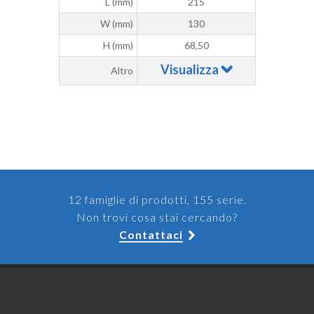
L (mm)
215
W (mm)
130
H (mm)
68,50
Visualizza
Altro
12 famiglie di prodotti, 155 serie.
Non trovi cosa stai cercando?
Contattaci