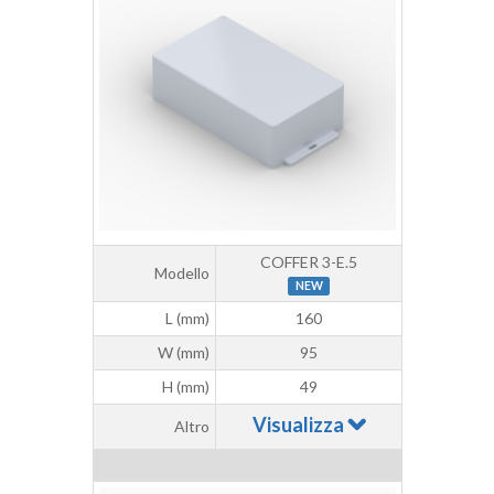
COFFER 3-E.5
Modello
NEW
L (mm)
160
W (mm)
95
H (mm)
49
Visualizza
Altro