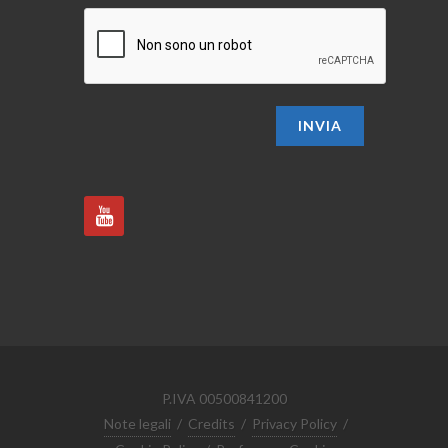
INVIA
P.IVA 00500841200
Note legali
/
Credits
/
Privacy Policy
/