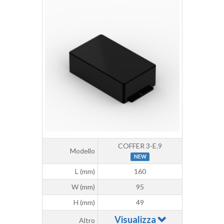
COFFER 3-E.9
Modello
NEW
L (mm)
160
W (mm)
95
H (mm)
49
Visualizza
Altro