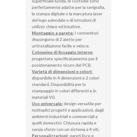
superficiale lucida, le custodie sono
perfettamente adatte per la serigrafia,
la stampa digitale o la marcatura laser
del logo aziendale o di istruzioni di
utilizzo chiare ed intuitive.
Montaggio a parete:
I contenitori
dispongono di 2 alette per
un'installazione facile e veloce.
Colonnine di fissaggio interne
:
progettate specificatamente per il
posizionamento sicuro del PCB.
Varietà di dimensioni e colori:
disponibile in 4 dimensioni e 2 colori
standard. Disponibilità per lo
stampaggio in colori differenti e in
materiali V0.
Uso universale:
design versatile per
molteplici progetti e applicazioni, dagli
ambienti industriali e commerciali a
quelli domestici. Chiusura rapida e
senza sforzo con un sistema a 4 viti.
Personalizzazioni
: pareti lisce e