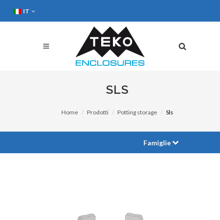
IT
SLS
Home
Prodotti
Potting storage
Sls
Famiglie