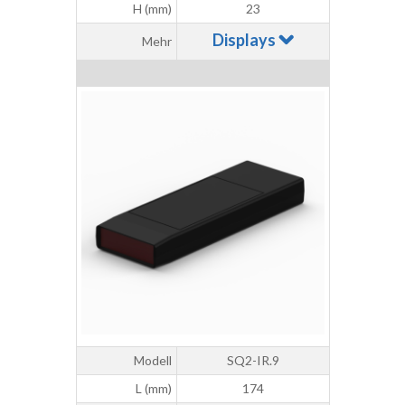
H (mm)
23
Displays
Mehr
Modell
SQ2-IR.9
L (mm)
174