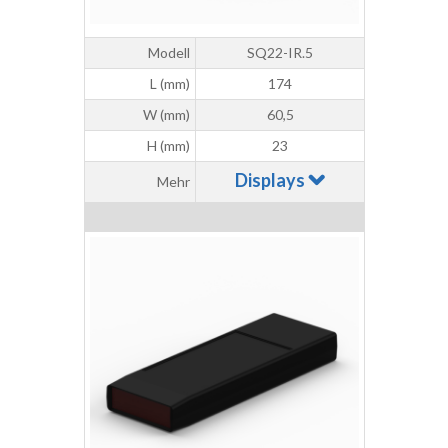
Modell
SQ22-IR.5
L (mm)
174
W (mm)
60,5
H (mm)
23
Displays
Mehr