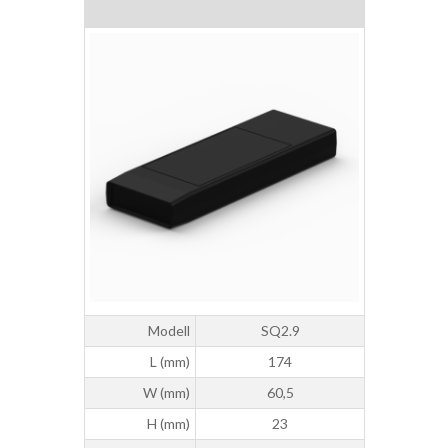
Modell
SQ2.9
L (mm)
174
W (mm)
60,5
H (mm)
23