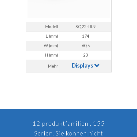
Modell
SQ22-IR.9
L (mm)
174
W (mm)
60,5
H (mm)
23
Displays
Mehr
12 produktfamilien , 155
Serien. Sie können nicht