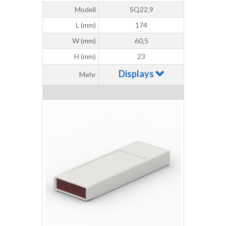
Modell
SQ22.9
L (mm)
174
W (mm)
60,5
H (mm)
23
Displays
Mehr