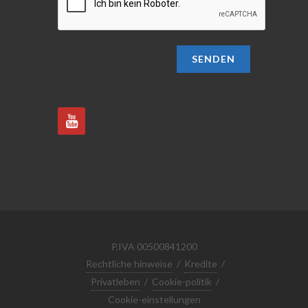
SENDEN
P.IVA 00500841200
Rechtliche hinweise
/
Kredite
/
Privatleben
/
Cookie-politik
/
Cookie-einstellungen