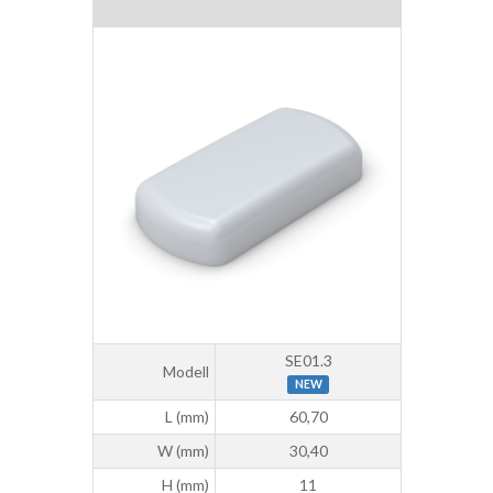
SE01.3
Modell
NEW
L (mm)
60,70
W (mm)
30,40
H (mm)
11