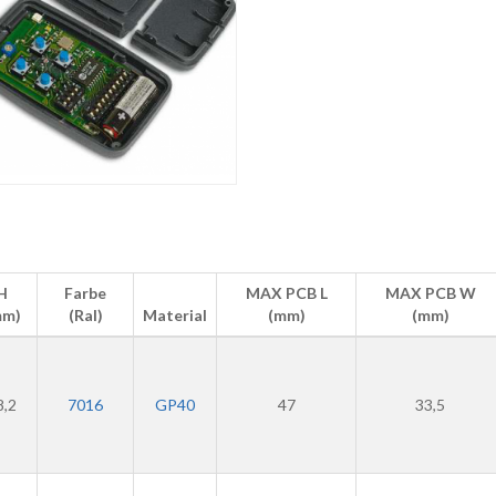
H
Farbe
MAX PCB L
MAX PCB W
mm)
(Ral)
Material
(mm)
(mm)
8,2
7016
GP40
47
33,5