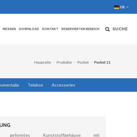
DE
SUCHE
MESSEN
DOWNLOAD
KONTAKT
RESERVIERTEN BEREICH
Haupseite
Produkte
Pocket
Pocket 11
rumentalia
Telebox
Accessories
BUNG
ch geformtes Kunststoffgehäuse mit