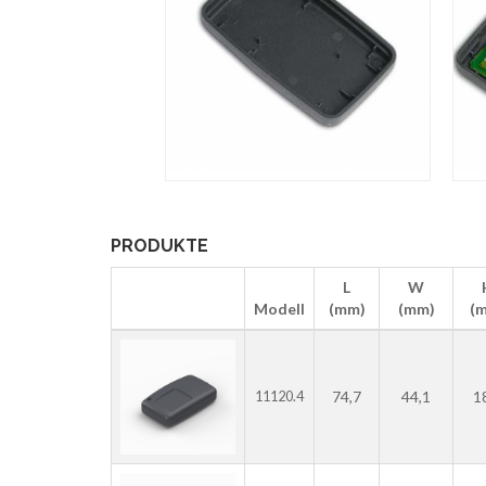
PRODUKTE
L
W
Modell
(mm)
(mm)
(
74,7
44,1
1
11120.4