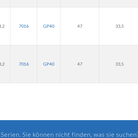
8,2
7016
GP40
47
33,5
8,2
7016
GP40
47
33,5
Serien. Sie können nicht finden, was sie suchen