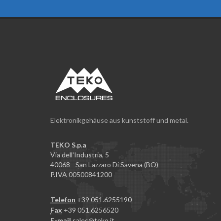
Elektronikgehäuse aus kunststoff und metal.
TEKO S.p.a
Via dell'Industria, 5
40068 - San Lazzaro Di Savena (BO)
P.IVA 00500841200
Telefon
+39 051.6255190
Fax
+39 051.6256520
E-mail
sales@teko.it