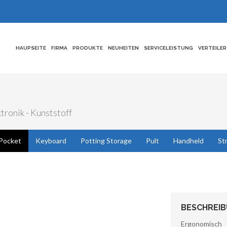
HAUPSEITE
FIRMA
PRODUKTE
NEUHEITEN
SERVICELEISTUNG
VERTEILER
tronik - Kunststoff
Pocket
Keyboard
Potting Storage
Pult
Handheld
St
BESCHREI
Ergonomis