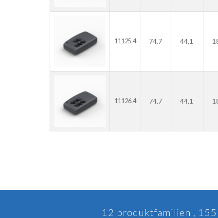
74,7
44,1
1
11125.4
74,7
44,1
1
11126.4
12 produktfamilien , 155 