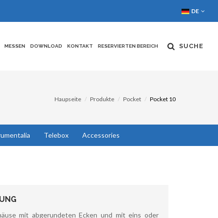
DE
SUCHE
MESSEN
DOWNLOAD
KONTAKT
RESERVIERTEN BEREICH
Haupseite
Produkte
Pocket
Pocket 10
rumentalia
Telebox
Accessories
BUNG
häuse mit abgerundeten Ecken und mit eins oder