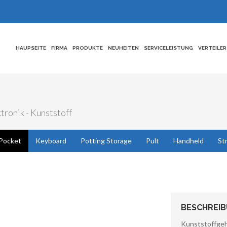
HAUPSEITE
FIRMA
PRODUKTE
NEUHEITEN
SERVICELEISTUNG
VERTEILER
tronik - Kunststoff
Pocket
Keyboard
Potting Storage
Pult
Handheld
St
BESCHREI
Kunststoffge