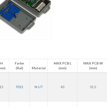
H
Farbe
MAX PCB L
MAX PCB W
mm)
(Ral)
Material
(mm)
(mm)
15
7012
N-UT
43
31,5