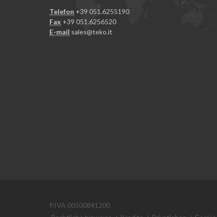
Telefon
+39 051.6255190
Fax
+39 051.6256520
E-mail
sales@teko.it
P.IVA 00500841200