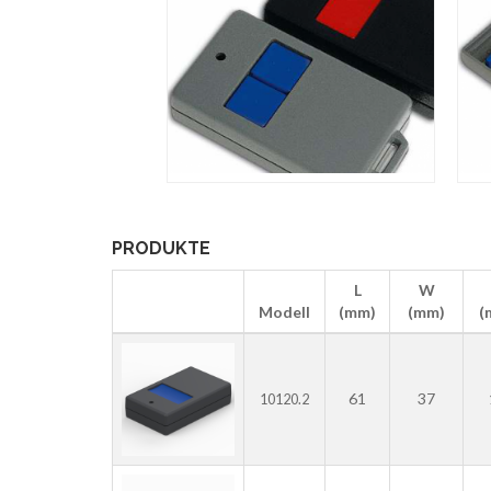
PRODUKTE
L
W
Modell
(mm)
(mm)
(
61
37
10120.2