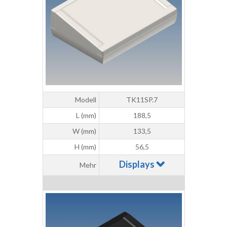
Modell
TK11SP.7
L (mm)
188,5
W (mm)
133,5
H (mm)
56,5
Displays
Mehr