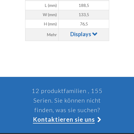
L (mm)
188,5
W (mm)
133,5
H (mm)
76,5
Displays
Mehr
12 produktfamilien , 155
Serien. Sie können nicht
finden, was sie suchen?
Kontaktieren sie uns