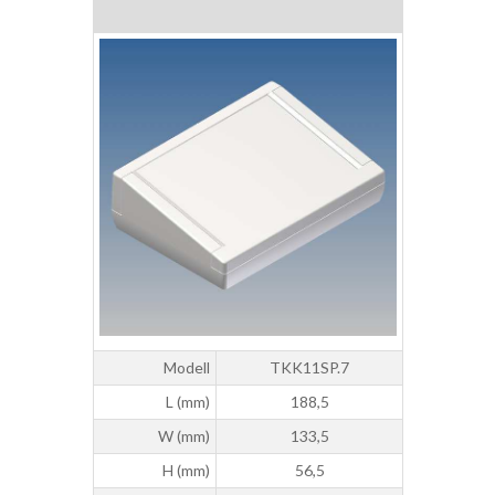
Modell
TKK11SP.7
L (mm)
188,5
W (mm)
133,5
H (mm)
56,5