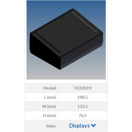
Modell
TK33SP.9
L (mm)
188,5
W (mm)
133,5
H (mm)
76,5
Displays
Mehr