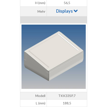
H (mm)
56,5
Displays
Mehr
Modell
TKK33SP.7
L (mm)
188,5