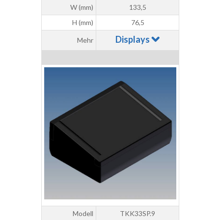
W (mm)
133,5
H (mm)
76,5
Displays
Mehr
Modell
TKK33SP.9