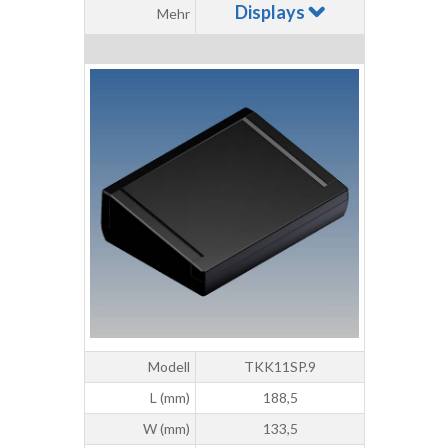
Displays
Mehr
Modell
TKK11SP.9
L (mm)
188,5
W (mm)
133,5