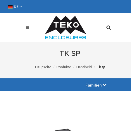
DE
TK SP
Haupseite
Produkte
Handheld
Tk sp
Familien