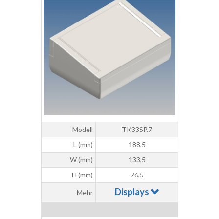
Modell
TK33SP.7
L (mm)
188,5
W (mm)
133,5
H (mm)
76,5
Displays
Mehr