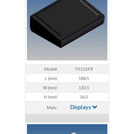
Modell
TK11SP.9
L (mm)
188,5
W (mm)
133,5
H (mm)
56,5
Displays
Mehr