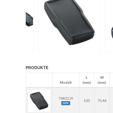
PRODUKTE
L
W
Modell
(mm)
(mm)
TNR22.29
130
75,46
NEW