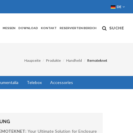
DE
SUCHE
MESSEN
DOWNLOAD
KONTAKT
RESERVIERTEN BEREICH
Haupseite
Produkte
Handheld
Remoteknet
rumentalia
Telebox
Accessories
BUNG
EMOTEKNET
: Your Ultimate Solution for Enclosure