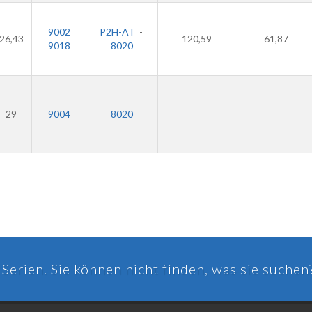
9002
P2H-AT
-
26,43
120,59
61,87
9018
8020
29
9004
8020
Serien. Sie können nicht finden, was sie suchen