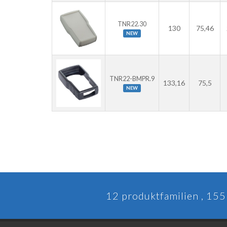
TNR22.30
130
75,46
NEW
TNR22-BMPR.9
133,16
75,5
NEW
12 produktfamilien , 155 