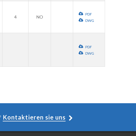
PDF
4
NO
DWG
PDF
DWG
?
Kontaktieren sie uns