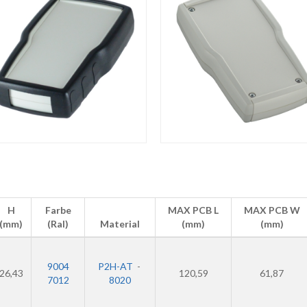
H
Farbe
MAX PCB L
MAX PCB W
(mm)
(Ral)
Material
(mm)
(mm)
9004
P2H-AT
-
26,43
120,59
61,87
7012
8020