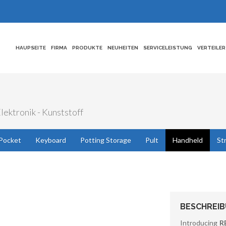
HAUPSEITE
FIRMA
PRODUKTE
NEUHEITEN
SERVICELEISTUNG
VERTEILER
ektronik - Kunststoff
Pocket
Keyboard
Potting Storage
Pult
Handheld
St
BESCHREI
Introducing
R