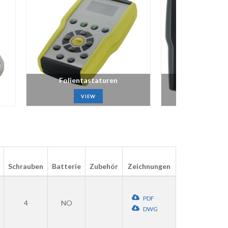
Folientastaturen
Verschiede
VIEW
VIE
Schrauben
Batterie
Zubehör
Zeichnungen
PDF
4
NO
DWG