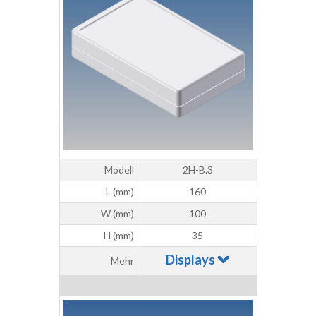
Modell
2H-B.3
L (mm)
160
W (mm)
100
H (mm)
35
Displays
Mehr