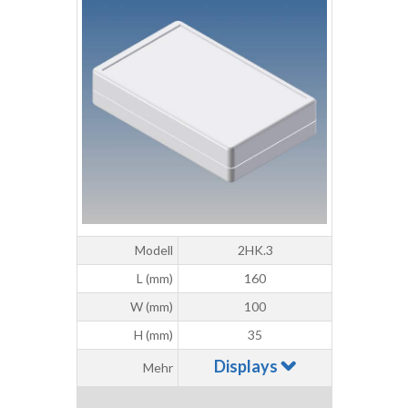
Modell
2HK.3
L (mm)
160
W (mm)
100
H (mm)
35
Displays
Mehr