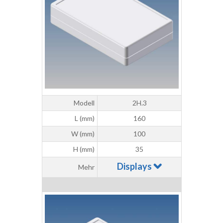
Modell
2H.3
L (mm)
160
W (mm)
100
H (mm)
35
Displays
Mehr