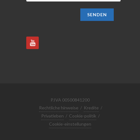
SENDEN
P.IVA 00500841200
Rechtliche hinweise
/
Kredite
/
Privatleben
/
Cookie-politik
/
Cookie-einstellungen