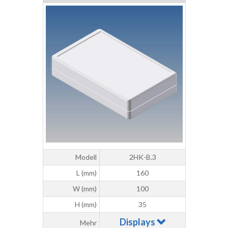
Modell
2HK-B.3
L (mm)
160
W (mm)
100
H (mm)
35
Displays
Mehr