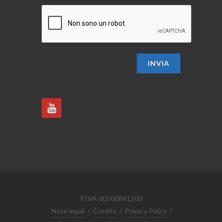
INVIA
P.IVA 00500841200
Note legali
/
Credits
/
Privacy Policy
/