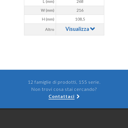
L (mm)
268
W (mm)
216
H (mm)
108,5
Visualizza
Altro
12 famiglie di prodotti, 155 serie.
Non trovi cosa stai cercando?
Contattaci