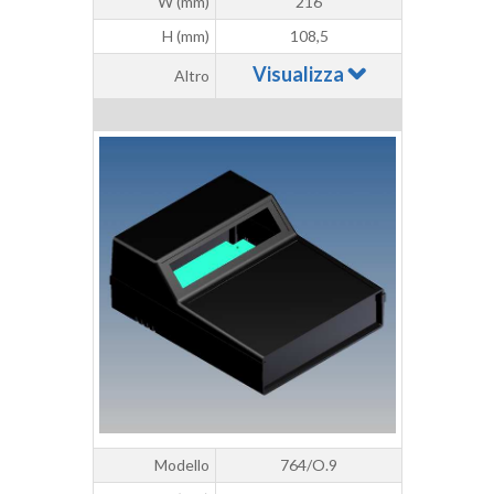
W (mm)
216
H (mm)
108,5
Visualizza
Altro
Modello
764/O.9