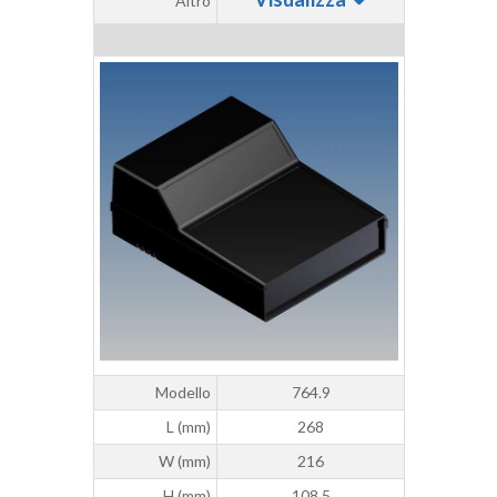
Altro
Modello
764.9
L (mm)
268
W (mm)
216
H (mm)
108,5