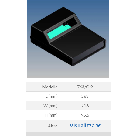
Modello
763/O.9
L (mm)
268
W (mm)
216
H (mm)
95,5
Visualizza
Altro