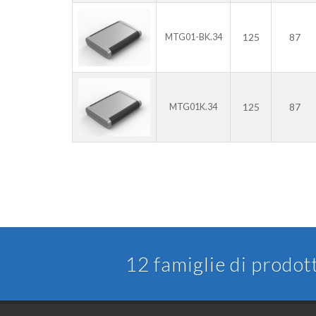
125
87
MTG01-BK.34
125
87
MTG01K.34
12 famiglie di prodot