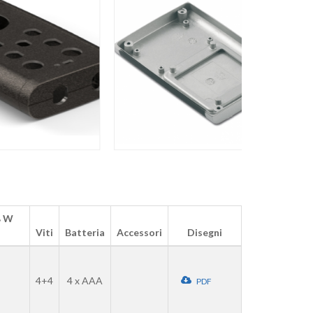
B W
Viti
Batteria
Accessori
Disegni
4+4
4 x AAA
PDF