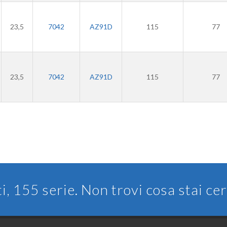
23,5
7042
AZ91D
115
77
23,5
7042
AZ91D
115
77
ti, 155 serie. Non trovi cosa stai c