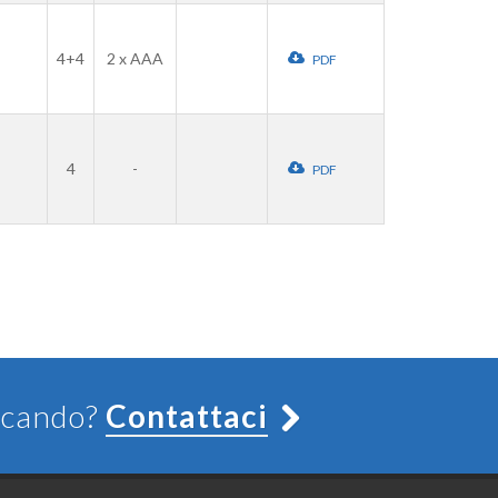
4+4
2 x AAA
PDF
4
-
PDF
ercando?
Contattaci