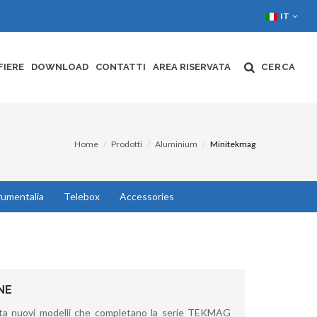
IT
FIERE
DOWNLOAD
CONTATTI
AREA RISERVATA
CERCA
Home
Prodotti
Aluminium
Minitekmag
rumentalia
Telebox
Accessories
NE
a nuovi modelli che completano la serie TEKMAG