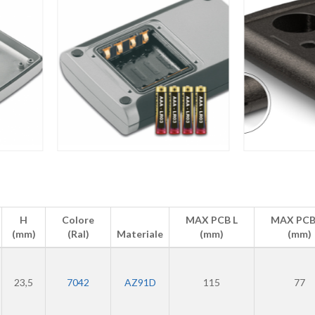
H
Colore
MAX PCB L
MAX PC
(mm)
(Ral)
Materiale
(mm)
(mm)
23,5
7042
AZ91D
115
77