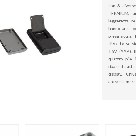
con 3 diverse
TEKNIUM, un
leggerezza, re
hanno una spe
presa sicura. 
IP67. La vers
1,5V (AAA). I
quattro pile 
ribassata atta
display. Chi
antracite/ner