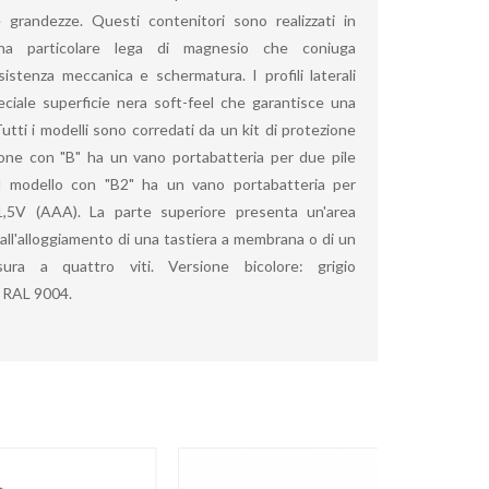
 grandezze. Questi contenitori sono realizzati in
a particolare lega di magnesio che coniuga
sistenza meccanica e schermatura. I profili laterali
ciale superficie nera soft-feel che garantisce una
Tutti i modelli sono corredati da un kit di protezione
ione con "B" ha un vano portabatteria per due pile
l modello con "B2" ha un vano portabatteria per
1,5V (AAA). La parte superiore presenta un'area
 all'alloggiamento di una tastiera a membrana o di un
usura a quattro viti. Versione bicolore: grigio
o RAL 9004.