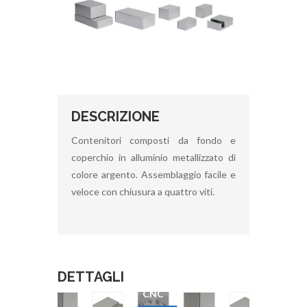
DESCRIZIONE
Contenitori composti da fondo e
coperchio in alluminio metallizzato di
colore argento. Assemblaggio facile e
veloce con chiusura a quattro viti.
DETTAGLI
Lavorazione
Lavorazione
Lavora
CNC
CNC
CNC