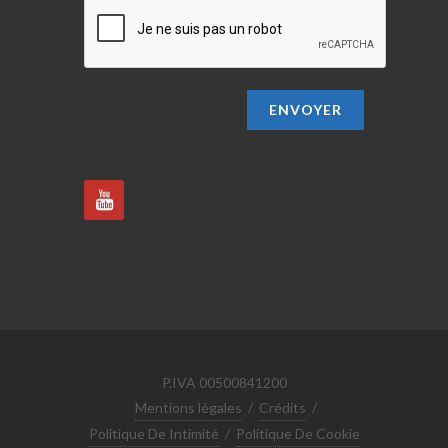
ENVOYER
P.IVA 00500841200
Mentions légales
/
Crédits
/
Politique De Intimité
/
Politique De Cookie